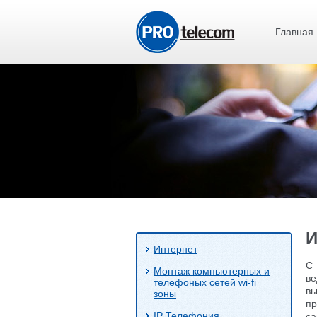
Главная
И
Интернет
С 
Монтаж компьютерных и
ве
телефоных сетей wi-fi
вы
зоны
пр
IP Телефония
са