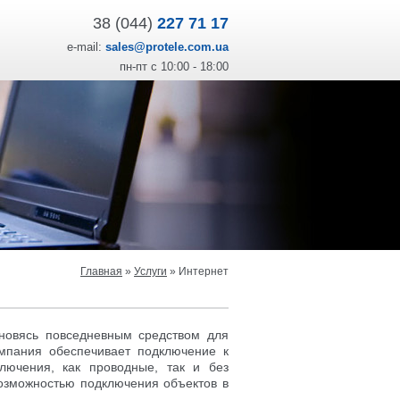
38 (044)
227 71 17
e-mail:
sales@protele.com.ua
пн-пт с 10:00 - 18:00
Главная
»
Услуги
»
Интернет
ановясь повседневным средством для
омпания обеспечивает подключение к
лючения, как проводные, так и без
возможностью подключения объектов в