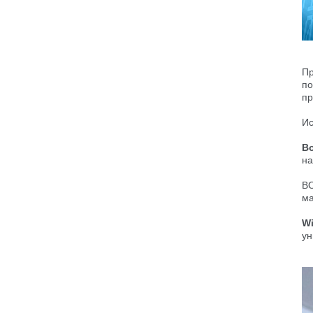
Пр
п
пр
Ис
В
на
ВО
ма
W
ун