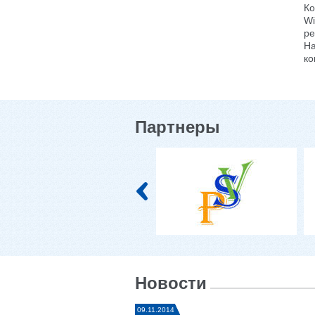
Ко
Wi
ре
На
ко
Партнеры
Новости
09.11.2014